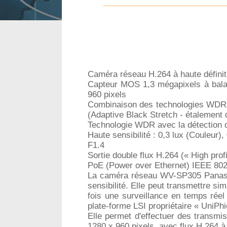
Caméra réseau H.264 à haute définit
Capteur MOS 1,3 mégapixels à balay
960 pixels
Combinaison des technologies WDR
(Adaptive Black Stretch - étalement d
Technologie WDR avec la détection d
Haute sensibilité : 0,3 lux (Couleur),
F1.4
Sortie double flux H.264 (« High prof
PoE (Power over Ethernet) IEEE 802
La caméra réseau WV-SP305 Panaso
sensibilité. Elle peut transmettre si
fois une surveillance en temps réel
plate-forme LSI propriétaire « UniPh
Elle permet d'effectuer des transmis
1280 x 960 pixels, avec flux H.264 à