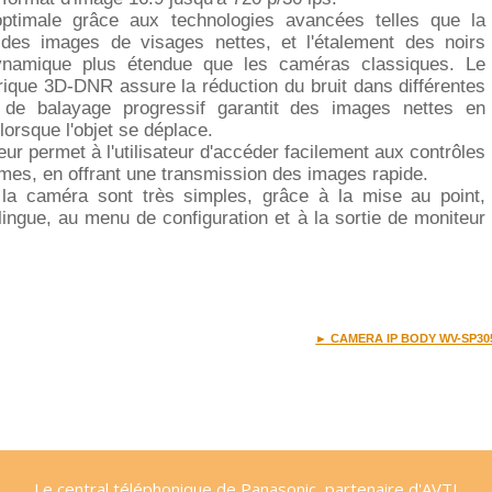
 optimale grâce aux technologies avancées telles que la
des images de visages nettes, et l'étalement des noirs
ynamique plus étendue que les caméras classiques. Le
ique 3D-DNR assure la réduction du bruit dans différentes
n de balayage progressif garantit des images nettes en
 lorsque l'objet se déplace.
teur permet à l'utilisateur d'accéder facilement aux contrôles
rmes, en offrant une transmission des images rapide.
de la caméra sont très simples, grâce à la mise au point,
tilingue, au menu de configuration et à la sortie de moniteur
► CAMERA IP BODY WV-SP30
Le central téléphonique de Panasonic, partenaire d'AVTI