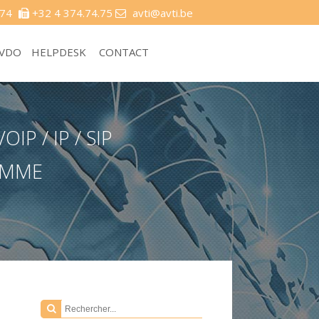
.74
+32 4 374.74.75
avti@avti.be
 VDO
HELPDESK
CONTACT
P / IP / SIP
GAMME