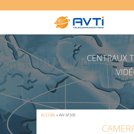
CENTRAUX TÉ
VIDÉ
ACCUEIL
» WV-SP305
CAMERA