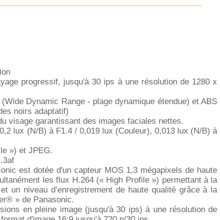
ion
age progressif, jusqu'à 30 ips à une résolution de 1280 x
 (Wide Dynamic Range - plage dynamique étendue) et ABS
es noirs adaptatif)
u visage garantissant des images faciales nettes.
 0,2 lux (N/B) à F1.4 / 0,019 lux (Couleur), 0,013 lux (N/B) à
ile ») et JPEG.
.3af
nic est dotée d'un capteur MOS 1,3 mégapixels de haute
multanément les flux H.264 (« High Profile ») permettant à la
 et un niveau d’enregistrement de haute qualité grâce à la
ier® » de Panasonic.
sions en pleine image (jusqu'à 30 ips) à une résolution de
 format d'image 16:9 jusqu'à 720 p/30 ips.