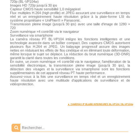
720p (BL-VP104w)
Images HD 720p jusqu'à 30 ips
Capteur CMOS haute sensibilité 1,0 mégapixel
Flux multiples H.264 (high profile) et JPEG assurant une surveillance en temps
réel et un enregistrement haute résolution grâce à la plate-forme LSI du
système propriétaire « UniPhier® » Panasonic.
Transmission pleine image (jusqu'à 30 ips) avec une taille d'image de 1280 ×
720
Zoom numérique ×4 contrôlé via le navigateur
Surveillance via smartphone
La caméra réseau PT BL-VP104 intègre les fonctions intelligentes et une
technologie avancée dans un boîtier compact. Des capteurs CMOS autorisent
plusieurs flux H.264 et JPEG. Un balayage progressif assure des images
nettes en réduisant les effets de flou cinétique et en éliminant toute déformation,
même lorsque le sujet se déplace. La réduction du bruit numérique (3D-DNR)
garantit la clarté dans toutes les conditions.
En outre, un zoom numérique ×4 contrôlé via le navigateur, l'amélioration de la
sensibilité électronique, la transmission pleine image (jusqu'à 30 ips), la
détection des visages et la surveillance via smartphone sont les fonctions
supplémentaires de cet appareil réseau PT haute performance.
Assurez-vous à la fois une surveillance en temps réel et un enregistrement
haute résolution avec une multitude d'applications de surveillance et de
vidéoprotection.
► CAMERAS IP BL&BB INTERIEURES BL-VP104 / BL-VP104w