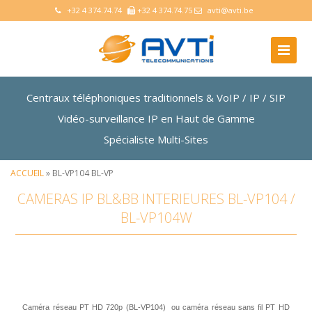
+32 4 374.74.74
+32 4 374.74.75
avti@avti.be
Centraux téléphoniques traditionnels & VoIP / IP / SIP
Vidéo-surveillance IP en Haut de Gamme
Spécialiste Multi-Sites
ACCUEIL
» BL-VP104 BL-VP
CAMERAS IP BL&BB INTERIEURES BL-VP104 /
BL-VP104W
Caméra réseau PT HD 720p (BL-VP104) ou caméra réseau sans fil PT HD