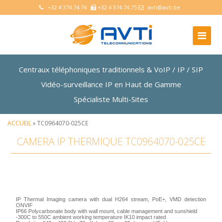
+32 4 374.74.74
+32 4 374.74.75
avti@avti.be
Centraux téléphoniques traditionnels & VoIP / IP / SIP
Vidéo-surveillance IP en Haut de Gamme
Spécialiste Multi-Sites
ACCUEIL
» TC0964070-025CE
CAMERA IP THERMIQUE TC0964070-025CE
IP Thermal Imaging camera with dual H264 stream, PoE+, VMD detection
ONVIF
IP66 Polycarbonate body with wall mount, cable management and sunshield
-300C to 550C ambient working temperature IK10 impact rated