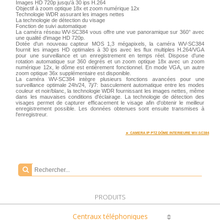
Images HD 720p jusqu'à 30 ips H.264
Objectif à zoom optique 18x et zoom numérique 12x
Technologie WDR assurant les images nettes
La technologie de détection du visage
Fonction de suivi automatique
La caméra réseau WV-SC384 vous offre une vue panoramique sur 360° avec
une qualité d'image HD 720p.
Dotée d'un nouveau capteur MOS 1,3 mégapixels, la caméra WV-SC384
fournit les images HD optimales à 30 ips avec les flux multiples H.264/VGA
pour une surveillance et un enregistrement en temps réel. Dispose d'une
rotation automatique sur 360 degrés et un zoom optique 18x avec un zoom
numérique 12x, le dôme est entièrement fonctionnel. En mode VGA, un autre
zoom optique 36x supplémentaire est disponible.
La caméra WV-SC384 intègre plusieurs fonctions avancées pour une
surveillance optimale 24h/24, 7j/7: basculement automatique entre les modes
couleur et noir/blanc, la technologie WDR fournissant les images nettes, même
dans les mauvaises conditions d'éclairage. La technologie de détection des
visages permet de capturer efficacement le visage afin d'obtenir le meilleur
enregistrement possible. Les données obtenues sont ensuite transmises à
l'enregistreur.
► CAMERA IP PTZ DÔME INTERIEURE WV-SC384
PRODUITS
Centraux téléphoniques