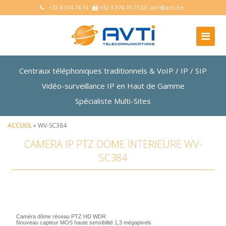
+32 4 374.74.74
+32 4 374.74.75
avti@avti.be
Centraux téléphoniques traditionnels & VoIP / IP / SIP
Vidéo-surveillance IP en Haut de Gamme
Spécialiste Multi-Sites
ACCUEIL
» WV-SC384
CAMERA IP PTZ DOME INTERIEURE WV-
SC384
Caméra dôme réseau PTZ HD WDR
Nouveau capteur MOS haute sensibilité 1,3 mégapixels