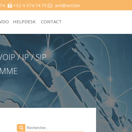
.74
+32 4 374.74.75
avti@avti.be
 VDO
HELPDESK
CONTACT
P / IP / SIP
GAMME